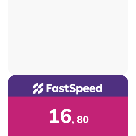
16
80
€/mes